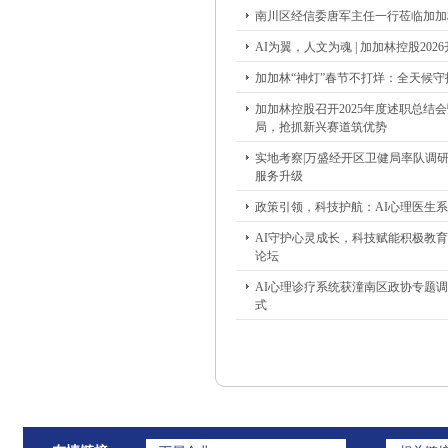
南川区经信委唐军主任一行莅临加加
AI为翼，人文为魂 | 加加林控股20
加加林“神灯”春节不打烊：全天候
加加林控股召开2025年度述职总结
局，抢抓新兴赛道筑优势
实地考察|万盛经开区卫健局率队调研
服务升级
政策引领，科技护航：AI心理医生
AI守护心灵成长，科技赋能积极教
论坛
AI心理诊疗系统获潼南区政协专题
式