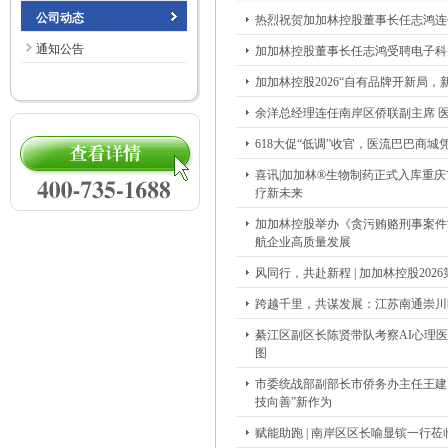
公司动态
热烈祝贺加加林控股董事长任志鸿连
通知公告
加加林控股董事长任志鸿受聘电子科大
加加林控股2026“自有品牌开新局
余洋总经理连任南岸区侨联副主席 
618大促“低调”收官，医流巴巴商
喜讯|加加林®生物制药正式入库重
疗新未来
加加林控股举办《贪污贿赂刑事案件
航企业高质量发展
风同行，共赴新程 | 加加林控股20
跨越千里，共谋发展：江苏南通崇川
綦江区副区长陈贤带队考察AI心理
图
市委统战部副部长市侨务办主任王建
技向善”新作为
赋能助跑 | 南岸区区长喻显镔一行