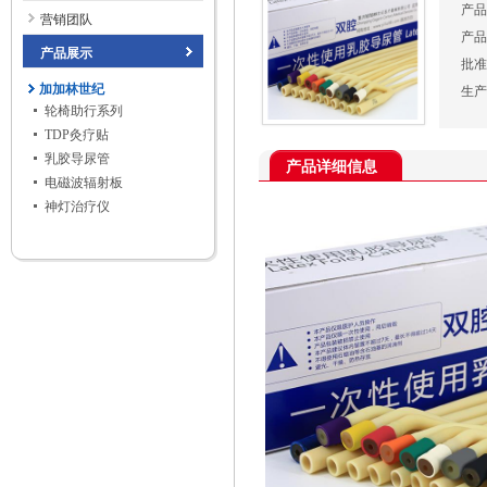
产品
营销团队
产品
产品展示
批准
加加林世纪
生产
轮椅助行系列
TDP灸疗贴
乳胶导尿管
产品详细信息
电磁波辐射板
神灯治疗仪